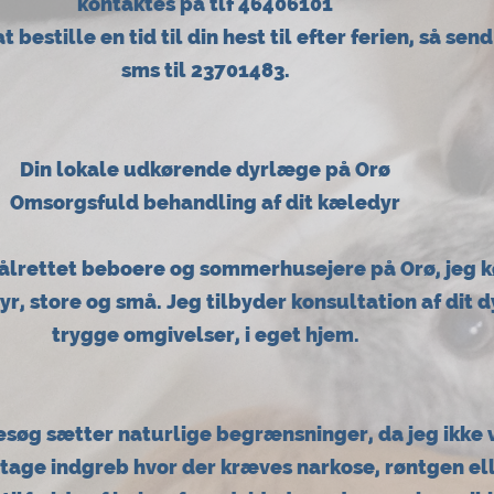
kontaktes på tlf 46406101
 bestille en tid til din hest til efter ferien, så sen
sms til 23701483.
Din lokale udkørende dyrlæge på Orø
Omsorgsfuld behandling af dit kæledyr
målrettet beboere og sommerhusejere på Orø, jeg k
dyr, store og små. Jeg tilbyder konsultation af dit dy
trygge omgivelser, i eget hjem.
øg sætter naturlige begrænsninger, da jeg ikke v
tage indgreb hvor der kræves narkose, røntgen el