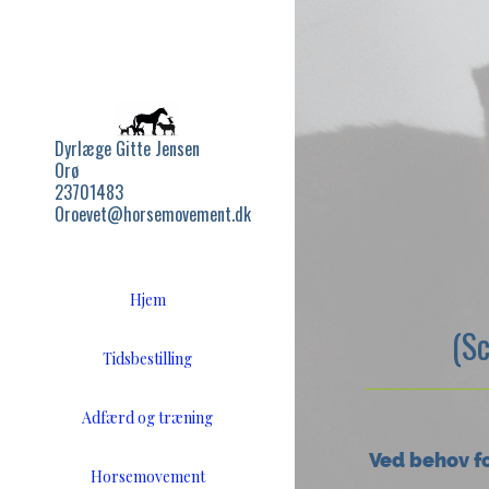
Dyrlæge Gitte Jensen
Orø
23701483
Oroevet@horsemovement.dk
Hjem
(S
Tidsbestilling
Adfærd og træning
Ved behov fo
Horsemovement