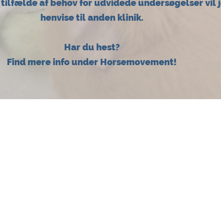
I tilfælde af behov for udvidede undersøgelser vil 
henvise til anden klinik.
Har du hest?
Find mere info under Horsemovement!
OSTEOPATI, LASERTERAPI OG ADFÆRDSBEHANDLINGER
DER IKKE BOR PÅ ORØ
NYHED!
CERTIFICERET HESTEMASSØR BY HO
TRYK HER OG LÆS MERE