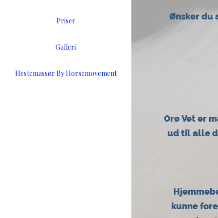
Ønsker du at
Priser
Galleri
Hestemassør By Horsemovement
Orø Vet er 
ud til alle 
Hjemmebes
kunne fore