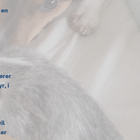
d en
ører
r, i
il
ler